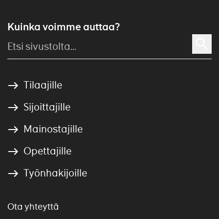
Kuinka voimme auttaa?
Tilaajille
Sijoittajille
Mainostajille
Opettajille
Työnhakijoille
Ota yhteyttä