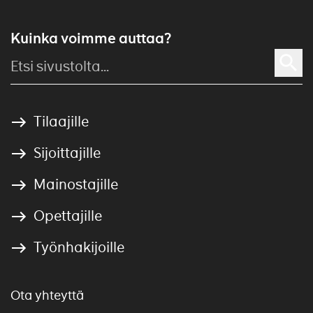
Kuinka voimme auttaa?
Tilaajille
Sijoittajille
Mainostajille
Opettajille
Työnhakijoille
Ota yhteyttä