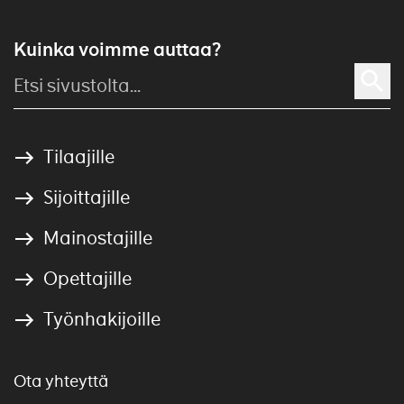
Kuinka voimme auttaa?
Tilaajille
Sijoittajille
Mainostajille
Opettajille
Työnhakijoille
Ota yhteyttä