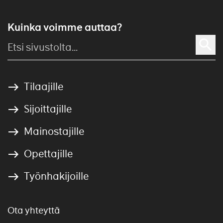
Kuinka voimme auttaa?
Tilaajille
Sijoittajille
Mainostajille
Opettajille
Työnhakijoille
Ota yhteyttä