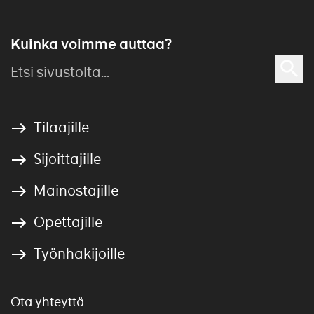
Kuinka voimme auttaa?
Tilaajille
Sijoittajille
Mainostajille
Opettajille
Työnhakijoille
Ota yhteyttä