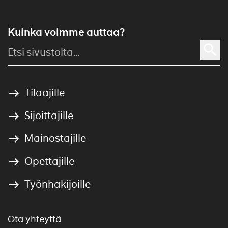
Kuinka voimme auttaa?
Tilaajille
Sijoittajille
Mainostajille
Opettajille
Työnhakijoille
Ota yhteyttä