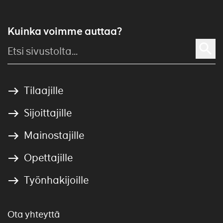
Kuinka voimme auttaa?
Tilaajille
Sijoittajille
Mainostajille
Opettajille
Työnhakijoille
Ota yhteyttä