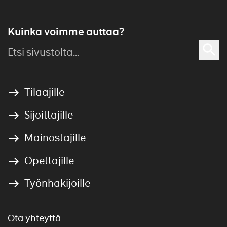
Kuinka voimme auttaa?
Tilaajille
Sijoittajille
Mainostajille
Opettajille
Työnhakijoille
Ota yhteyttä