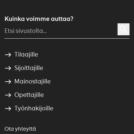
Kuinka voimme auttaa?
Tilaajille
Sijoittajille
Mainostajille
Opettajille
Työnhakijoille
Ota yhteyttä