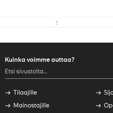
1
Kuinka voimme auttaa?
Tilaajille
Sijo
Mainostajille
Ope