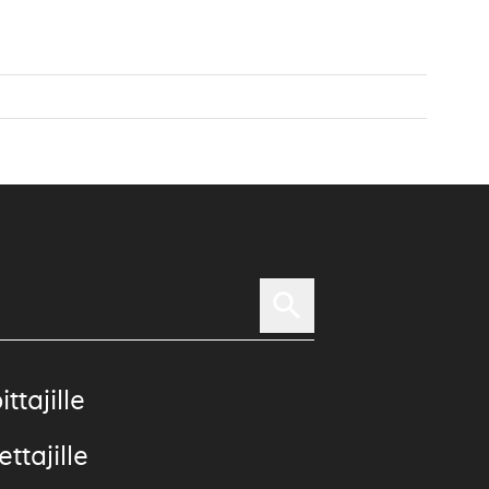
ittajille
ttajille