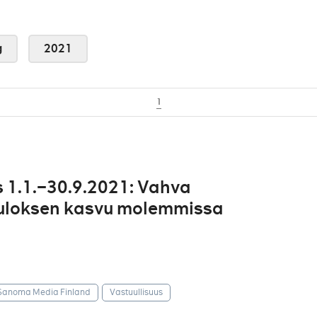
g
2021
1
 1.1.–30.9.2021: Vahva
 tuloksen kasvu molemmissa
Sanoma Media Finland
Vastuullisuus