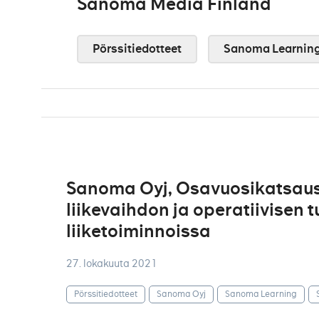
Sanoma Media Finland
Pörssitiedotteet
Sanoma Learnin
Sanoma Oyj, Osavuosikatsaus
liikevaihdon ja operatiivisen
liiketoiminnoissa
27. lokakuuta 2021
Pörssitiedotteet
Sanoma Oyj
Sanoma Learning