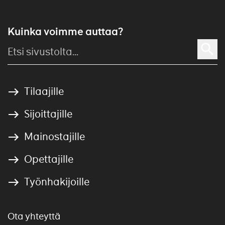
Kuinka voimme auttaa?
Tilaajille
Sijoittajille
Mainostajille
Opettajille
Työnhakijoille
Ota yhteyttä