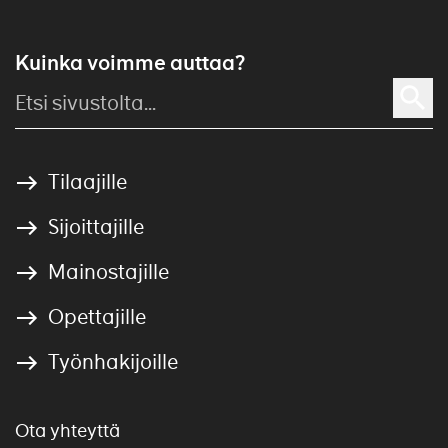
Kuinka voimme auttaa?
Tilaajille
Sijoittajille
Mainostajille
Opettajille
Työnhakijoille
Ota yhteyttä