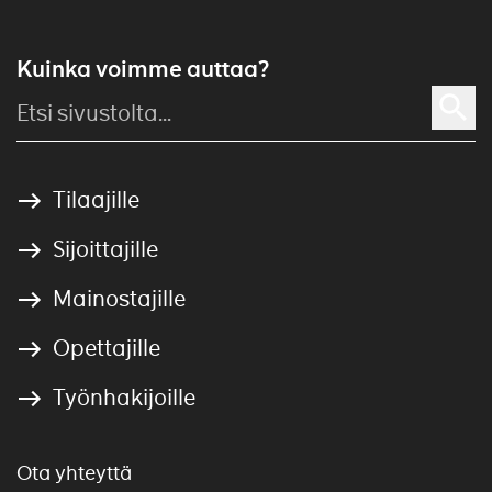
Kuinka voimme auttaa?
Tilaajille
Sijoittajille
Mainostajille
Opettajille
Työnhakijoille
Ota yhteyttä