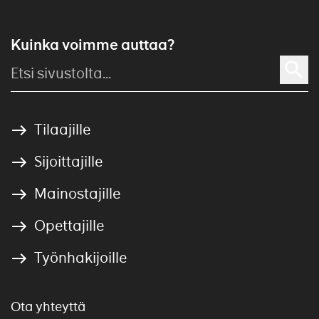
Kuinka voimme auttaa?
Tilaajille
Sijoittajille
Mainostajille
Opettajille
Työnhakijoille
Ota yhteyttä