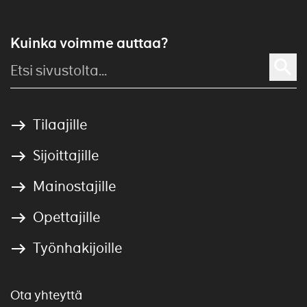
Kuinka voimme auttaa?
Tilaajille
Sijoittajille
Mainostajille
Opettajille
Työnhakijoille
Ota yhteyttä