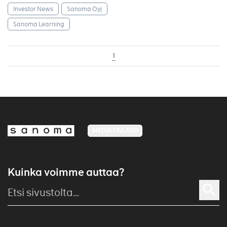
Investor News
Sanoma Oyj
Sanoma Learning
1
MEDIA FINLAND
Kuinka voimme auttaa?