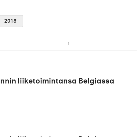
2018
1
nin liiketoimintansa Belgiassa