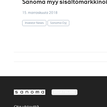
Sanoma myy sisältömarkkinoin
15. marraskuuta 2018
Investor News
Sanoma Oyj
MEDIA FINLAND
Ota yhteyttä