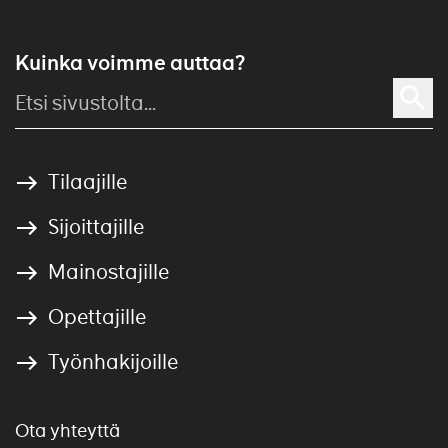
Kuinka voimme auttaa?
Tilaajille
Sijoittajille
Mainostajille
Opettajille
Työnhakijoille
Ota yhteyttä