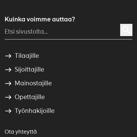
Kuinka voimme auttaa?
Tilaajille
Sijoittajille
Mainostajille
Opettajille
Työnhakijoille
Ota yhteyttä