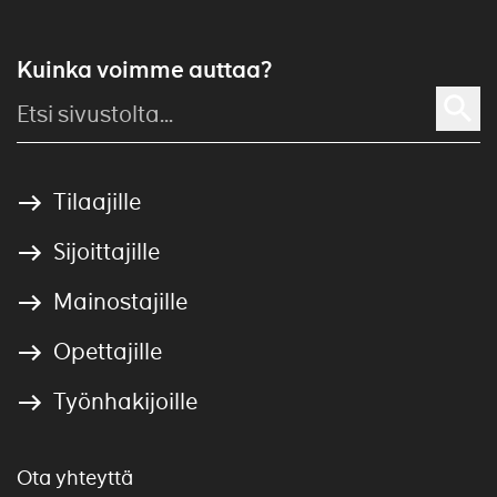
Kuinka voimme auttaa?
Tilaajille
Sijoittajille
Mainostajille
Opettajille
Työnhakijoille
Ota yhteyttä