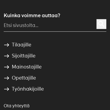
Kuinka voimme auttaa?
Tilaajille
Sijoittajille
Mainostajille
Opettajille
Työnhakijoille
Ota yhteyttä