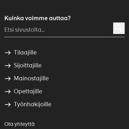
Kuinka voimme auttaa?
Tilaajille
Sijoittajille
Mainostajille
Opettajille
Työnhakijoille
Ota yhteyttä