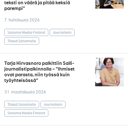
teksti on väärä ja pitää keksiä
parempi”
7. huhtikuuta 2026
Sanoma Media Finland
Journalismi
Töissä Sanomalla
Tarja Hirvasnoro palkittiin Salli-
journalistipalkinnolla – ”Ihmiset
ovat parasta, niin työssä kuin
työyhteisössä”
31. maaliskuuta 2026
Töissä Sanomalla
Journalismi
Sanoma Media Finland