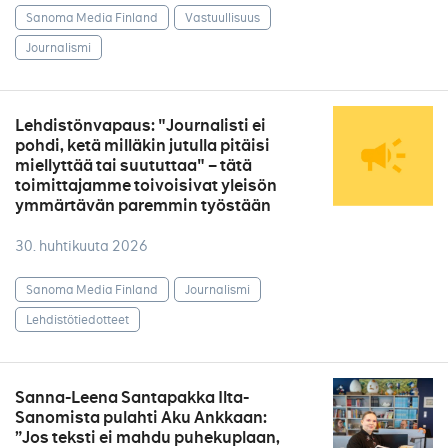
Sanoma Media Finland
Vastuullisuus
Journalismi
Lehdistönvapaus: "Journalisti ei
pohdi, ketä milläkin jutulla pitäisi
miellyttää tai suututtaa" – tätä
toimittajamme toivoisivat yleisön
ymmärtävän paremmin työstään
30. huhtikuuta 2026
Sanoma Media Finland
Journalismi
Lehdistötiedotteet
Sanna-Leena Santapakka Ilta-
Sanomista pulahti Aku Ankkaan:
”Jos teksti ei mahdu puhekuplaan,