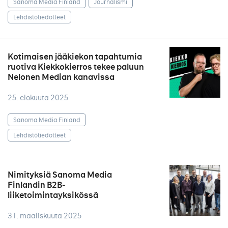
Sanoma Media Finland
Journalismi
Lehdistötiedotteet
Kotimaisen jääkiekon tapahtumia
ruotiva Kiekkokierros tekee paluun
Nelonen Median kanavissa
25. elokuuta 2025
Sanoma Media Finland
Lehdistötiedotteet
Nimityksiä Sanoma Media
Finlandin B2B-
liiketoimintayksikössä
31. maaliskuuta 2025