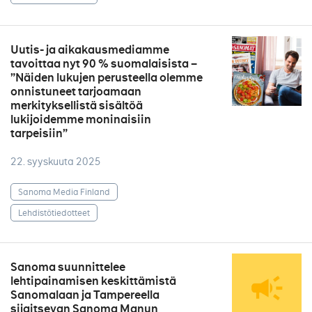
Uutis- ja aikakausmediamme
tavoittaa nyt 90 % suomalaisista –
”Näiden lukujen perusteella olemme
onnistuneet tarjoamaan
merkityksellistä sisältöä
lukijoidemme moninaisiin
tarpeisiin”
22. syyskuuta 2025
Sanoma Media Finland
Lehdistötiedotteet
Sanoma suunnittelee
lehtipainamisen keskittämistä
Sanomalaan ja Tampereella
sijaitsevan Sanoma Manun