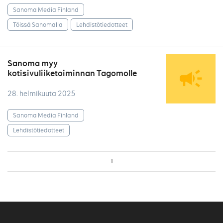
Sanoma Media Finland
Töissä Sanomalla
Lehdistötiedotteet
Sanoma myy
kotisivuliiketoiminnan Tagomolle
28. helmikuuta 2025
Sanoma Media Finland
Lehdistötiedotteet
1