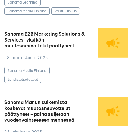
Sanoma Learning
Sanoma Media Finland
Vastuullisuus
Sanoma B2B Marketing Solutions &
Services -yksikön
muutosneuvottelut päättyneet
18. marraskuuta 2025
Sanoma Media Finland
Lehdistötiedotteet
Sanoma Manun sulkemista
koskevat muutosneuvottelut
päättyneet – paino suljetaan
vuodenvaihteeseen mennessä