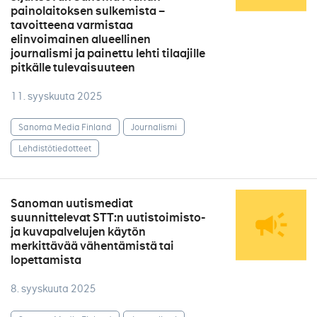
painolaitoksen sulkemista –
tavoitteena varmistaa
elinvoimainen alueellinen
journalismi ja painettu lehti tilaajille
pitkälle tulevaisuuteen
11. syyskuuta 2025
Sanoma Media Finland
Journalismi
Lehdistötiedotteet
Sanoman uutismediat
suunnittelevat STT:n uutistoimisto-
ja kuvapalvelujen käytön
merkittävää vähentämistä tai
lopettamista
8. syyskuuta 2025