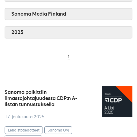
Sanoma Media Finland
2025
1
Sanoma palkittiin
ilmastojohtajuudesta CDP:n A-
listan tunnustuksella
17. joulukuuta 2025
Lehdistötiedotteet
Sanoma Oyj