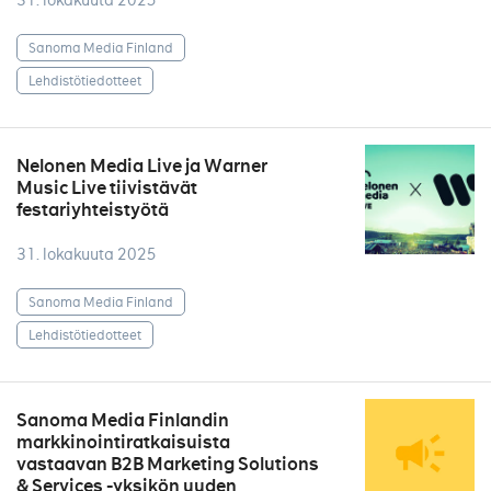
31. lokakuuta 2025
Sanoma Media Finland
Lehdistötiedotteet
Nelonen Media Live ja Warner
Music Live tiivistävät
festariyhteistyötä
31. lokakuuta 2025
Sanoma Media Finland
Lehdistötiedotteet
Sanoma Media Finlandin
markkinointiratkaisuista
vastaavan B2B Marketing Solutions
& Services -yksikön uuden