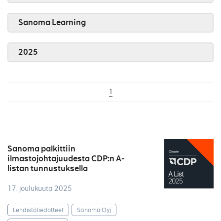
Sanoma Learning
2025
1
Sanoma palkittiin
ilmastojohtajuudesta CDP:n A-
listan tunnustuksella
17. joulukuuta 2025
Lehdistötiedotteet
Sanoma Oyj