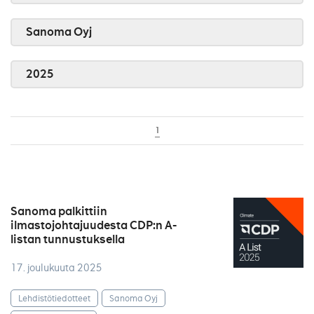
Sanoma Oyj
2025
1
Sanoma palkittiin
ilmastojohtajuudesta CDP:n A-
listan tunnustuksella
17. joulukuuta 2025
Lehdistötiedotteet
Sanoma Oyj