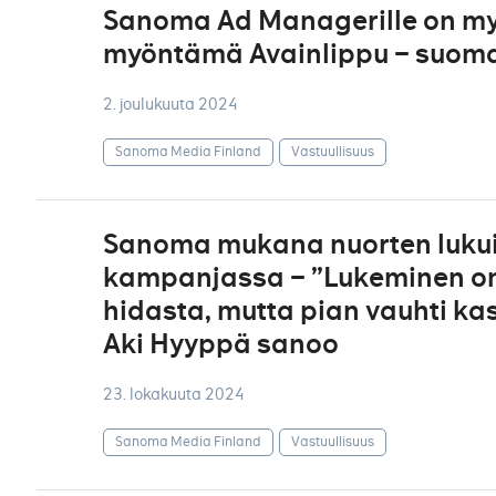
Sanoma Ad Managerille on my
myöntämä Avainlippu – suoma
2. joulukuuta 2024
Sanoma Media Finland
Vastuullisuus
Sanoma mukana nuorten lukui
kampanjassa – ”Lukeminen on 
hidasta, mutta pian vauhti ka
Aki Hyyppä sanoo
23. lokakuuta 2024
Sanoma Media Finland
Vastuullisuus