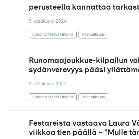
perusteella kannattaa tarkastel
5. kesäkuuta 2024
Sanoma Media Finland
Vastuullisuus
Runomaajoukkue-kilpailun voit
sydänverevyys pääsi yllättä
5. kesäkuuta 2024
Sanoma Media Finland
Vastuullisuus
Festareista vastaava Laura Vä
viikkoa tien päällä – ”Mulle 