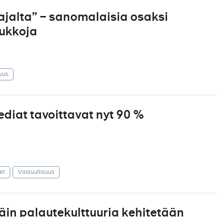
jalta” – sanomalaisia osaksi
oukkoja
uus
diat tavoittavat nyt 90 %
et
Vastuullisuus
äin palautekulttuuria kehitetään