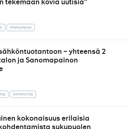
n tekemään kovia uutisia”
la
Vastuullisuus
sähköntuotantoon – yhteensä 2
talon ja Sanomapainon
e
ing
Sanoma Oyj
inen kokonaisuus erilaisia
kohdentamista sukupuolen