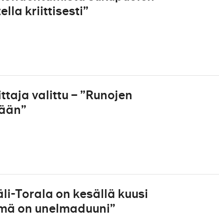
la kriittisesti”
taja valittu – ”Runojen
mään”
li-Torala on kesällä kuusi
tämä on unelmaduuni”