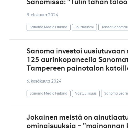
Sanomissa: ”Tulin tähän taloo
8. elokuuta 2024
Sanoma Media Finland
Journalismi
Töissä Sanomal
Sanoma investoi uusiutuvaan 
125 aurinkopaneelia Sanoma
Tampereen painotalon katoill
6. kesäkuuta 2024
Sanoma Media Finland
Vastuullisuus
Sanoma Learn
Jokainen meistä on ainutlaatu
ominaisuuksia – ”mainonnan 