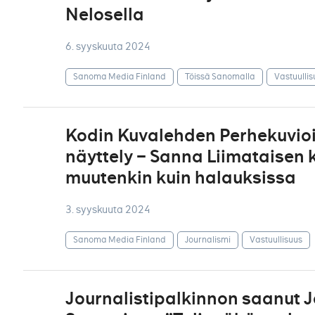
Nelosella
6. syyskuuta 2024
Sanoma Media Finland
Töissä Sanomalla
Vastuullis
Kodin Kuvalehden Perhekuvioit
näyttely – Sanna Liimataisen 
muutenkin kuin halauksissa
3. syyskuuta 2024
Sanoma Media Finland
Journalismi
Vastuullisuus
Journalistipalkinnon saanut J