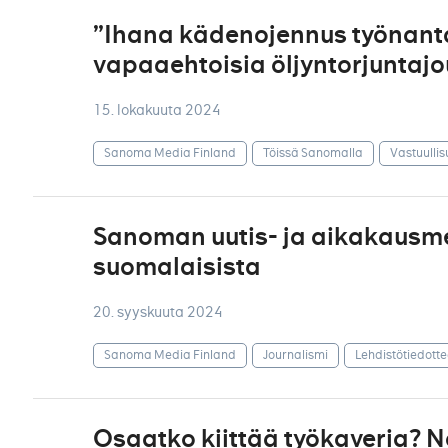
”Ihana kädenojennus työnanta
vapaaehtoisia öljyntorjuntaj
15. lokakuuta 2024
Sanoma Media Finland
Töissä Sanomalla
Vastuullis
Sanoman uutis- ja aikakausme
suomalaisista
20. syyskuuta 2024
Sanoma Media Finland
Journalismi
Lehdistötiedotte
Osaatko kiittää työkaveria? N