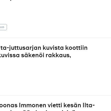
uus
a-juttusarjan kuvista koottiin
kuvissa säkenöi rakkaus,
oonas Immonen vietti kesän Ilta-