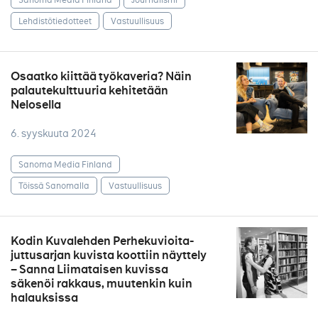
Lehdistötiedotteet
Vastuullisuus
Osaatko kiittää työkaveria? Näin
palautekulttuuria kehitetään
Nelosella
6. syyskuuta 2024
Sanoma Media Finland
Töissä Sanomalla
Vastuullisuus
Kodin Kuvalehden Perhekuvioita-
juttusarjan kuvista koottiin näyttely
– Sanna Liimataisen kuvissa
säkenöi rakkaus, muutenkin kuin
halauksissa