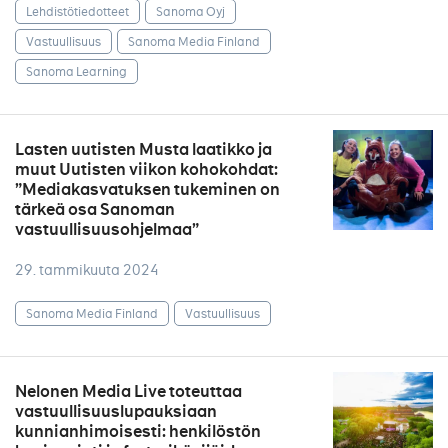
Lehdistötiedotteet
Sanoma Oyj
Vastuullisuus
Sanoma Media Finland
Sanoma Learning
Lasten uutisten Musta laatikko ja
muut Uutisten viikon kohokohdat:
”Mediakasvatuksen tukeminen on
tärkeä osa Sanoman
vastuullisuusohjelmaa”
29. tammikuuta 2024
Sanoma Media Finland
Vastuullisuus
Nelonen Media Live toteuttaa
vastuullisuuslupauksiaan
kunnianhimoisesti: henkilöstön