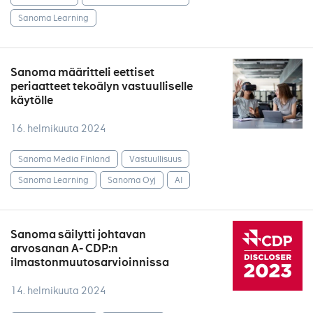
Sanoma Learning
Sanoma määritteli eettiset
periaatteet tekoälyn vastuulliselle
käytölle
16. helmikuuta 2024
Sanoma Media Finland
Vastuullisuus
Sanoma Learning
Sanoma Oyj
AI
Sanoma säilytti johtavan
arvosanan A- CDP:n
ilmastonmuutosarvioinnissa
14. helmikuuta 2024