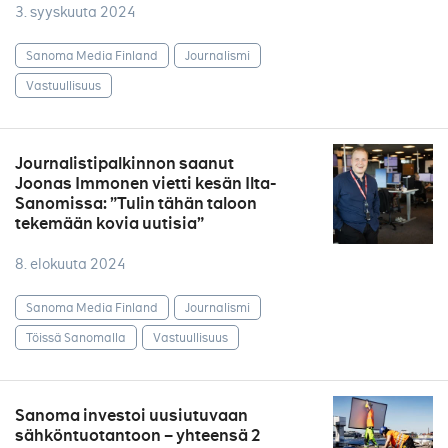
3. syyskuuta 2024
Sanoma Media Finland
Journalismi
Vastuullisuus
Journalistipalkinnon saanut
Joonas Immonen vietti kesän Ilta-
Sanomissa: ”Tulin tähän taloon
tekemään kovia uutisia”
8. elokuuta 2024
Sanoma Media Finland
Journalismi
Töissä Sanomalla
Vastuullisuus
Sanoma investoi uusiutuvaan
sähköntuotantoon – yhteensä 2