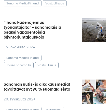
Sanoma Media Finland
Vastuullisuus
”Ihana kädenojennus
työnantajalta” – sanomalaisia
osaksi vapaaehtoisia
öljyntorjuntajoukkoja
15. lokakuuta 2024
Sanoma Media Finland
Töissä Sanomalla
Vastuullisuus
Sanoman uutis- ja aikakausmediat
tavoittavat nyt 90 % suomalaisista
20. syyskuuta 2024
Sanoma Media Finland
Journalismi