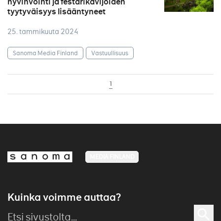
hyvinvointi ja festarikävijöiden
tyytyväisyys lisääntyneet
25. tammikuuta 2024
Sanoma Media Finland
Vastuullisuus
1
MEDIA FINLAND
Kuinka voimme auttaa?