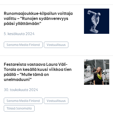
Runomaajoukkue-kilpailun voittaja
valittu – ”Runojen sydänverevyys
pääsi yllättämään”
5. kesäkuuta 2024
Sanoma Media Finland
Vastuullisuus
Festareista vastaava Laura Väli-
Torala on kesällä kuusi viikkoa tien
päällä – ”Mulle tämä on
unelmaduuni”
30. toukokuuta 2024
Sanoma Media Finland
Vastuullisuus
Töissä Sanomalla