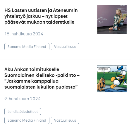
HS Lasten uutisten ja Ateneumin
yhteistyö jatkuu – nyt lapset
pääsevät mukaan taideretkelle
15. huhtikuuta 2024
Sanoma Media Finland
Vastuullisuus
Aku Ankan toimitukselle
Suomalainen kieliteko -palkinto –
”Jatkamme kamppailua
suomalaisten lukuilon puolesta”
9. huhtikuuta 2024
Lehdistötiedotteet
Sanoma Media Finland
Vastuullisuus