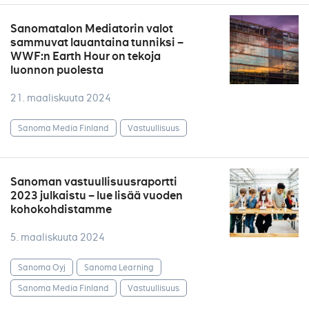
Sanomatalon Mediatorin valot
sammuvat lauantaina tunniksi –
WWF:n Earth Hour on tekoja
luonnon puolesta
21. maaliskuuta 2024
Sanoma Media Finland
Vastuullisuus
Sanoman vastuullisuusraportti
2023 julkaistu – lue lisää vuoden
kohokohdistamme
5. maaliskuuta 2024
Sanoma Oyj
Sanoma Learning
Sanoma Media Finland
Vastuullisuus