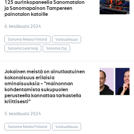
125 aurinkopaneelia Sanomatalon
ja Sanomapainon Tampereen
painotalon katoille
6. kesäkuuta 2024
Sanoma Media Finland
Vastuullisuus
Sanoma Learning
Sanoma Oyj
Jokainen meistä on ainutlaatuinen
kokonaisuus erilaisia
ominaisuuksia – ”mainonnan
kohdentamista sukupuolen
perusteella kannattaa tarkastella
kriittisesti”
5. kesäkuuta 2024
Sanoma Media Finland
Vastuullisuus