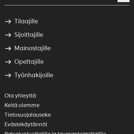
Tilaajille
Sijoittajille
Mainostajille
Opettajille
Työnhakijoille
Ota yhteyttä
Keitä olemme
Tietosuojalauseke
Evästekäytännöt
Palveluntuottajille ja tavarantoimittajille