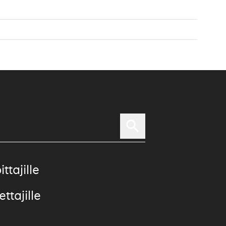
ittajille
ttajille