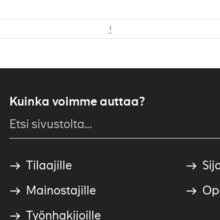
1
Kuinka voimme auttaa?
Tilaajille
Sijo
Mainostajille
Ope
Työnhakijoille