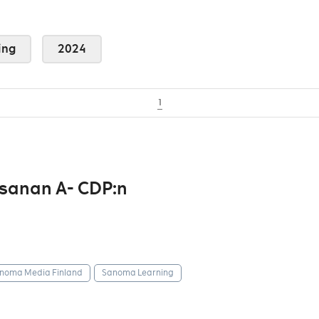
ing
2024
1
osanan A- CDP:n
noma Media Finland
Sanoma Learning