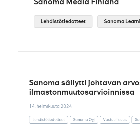
Sanoma Media Finland
Lehdistötiedotteet
Sanoma Learn
Sanoma säilytti johtavan arv
ilmastonmuutosarvioinnissa
14. helmikuuta 2024
Lehdistötiedotteet
Sanoma Oyj
Vastuullisuus
Sa