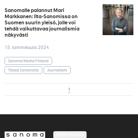
Sanomalle palannut Mari
Markkanen: Ilta-Sanomissa on
Suomen suurin yleisö, jolle voi
tehdä vaikuttavaa journalismia
näkyvästi
15. tammikuuta 2024
Sanoma Media Finland
Töissä Sanomalla
Journalismi
1
MEDIA FINLAND