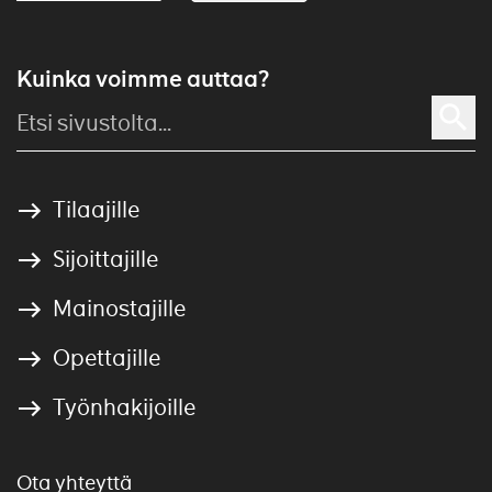
Kuinka voimme auttaa?
Tilaajille
Sijoittajille
Mainostajille
Opettajille
Työnhakijoille
Ota yhteyttä