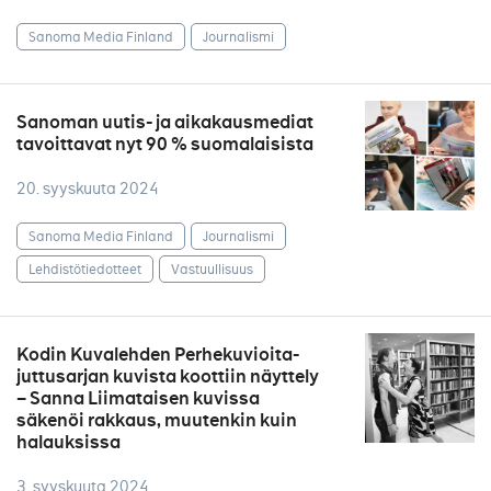
Sanoma Media Finland
Journalismi
Sanoman uutis- ja aikakausmediat
tavoittavat nyt 90 % suomalaisista
20. syyskuuta 2024
Sanoma Media Finland
Journalismi
Lehdistötiedotteet
Vastuullisuus
Kodin Kuvalehden Perhekuvioita-
juttusarjan kuvista koottiin näyttely
– Sanna Liimataisen kuvissa
säkenöi rakkaus, muutenkin kuin
halauksissa
3. syyskuuta 2024