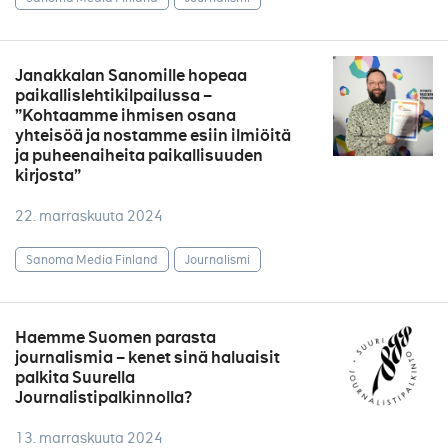
Janakkalan Sanomille hopeaa
paikallislehtikilpailussa –
”Kohtaamme ihmisen osana
yhteisöä ja nostamme esiin ilmiöitä
ja puheenaiheita paikallisuuden
kirjosta”
22. marraskuuta 2024
Sanoma Media Finland
Journalismi
Haemme Suomen parasta
journalismia – kenet sinä haluaisit
palkita Suurella
Journalistipalkinnolla?
13. marraskuuta 2024