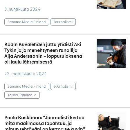
5. huhtikuuta 2024
Sanoma Media Finland
Journalismi
Kodin Kuvalehden juttu yhdisti Aki
Tykin ja jo menehtyneen runoilija
Aija Anderssonin – lopputuloksena
oli laulu lähtemisestä
22. maaliskuuta 2024
Sanoma Media Finland
Journalismi
Töissä Sanomalla
Paula Kaskimaa: ”Journalisti kertoo
mitä maailmassa tapahtuu, ja
minun tehtäväni on kertoa se kuvin”