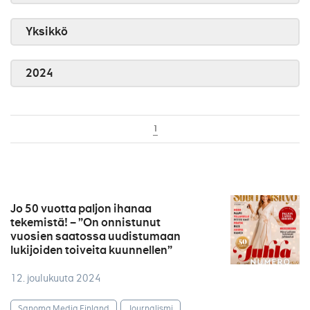
Yksikkö
2024
1
Jo 50 vuotta paljon ihanaa
tekemistä! – ”On onnistunut
vuosien saatossa uudistumaan
lukijoiden toiveita kuunnellen”
12. joulukuuta 2024
Sanoma Media Finland
Journalismi