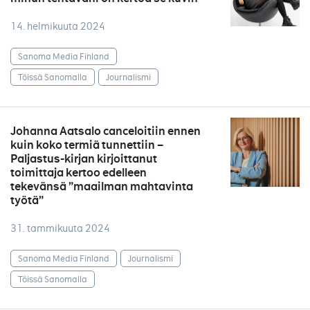
14. helmikuuta 2024
Sanoma Media Finland
Töissä Sanomalla
Journalismi
Johanna Aatsalo canceloitiin ennen
kuin koko termiä tunnettiin –
Paljastus-kirjan kirjoittanut
toimittaja kertoo edelleen
tekevänsä ”maailman mahtavinta
työtä”
31. tammikuuta 2024
Sanoma Media Finland
Journalismi
Töissä Sanomalla