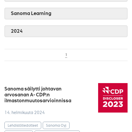
Sanoma Learning
2024
1
Sanoma säilytti johtavan
arvosanan A- CDP:n
ilmastonmuutosarvioinnissa
14. helmikuuta 2024
Lehdistötiedotteet
Sanoma Oyj