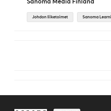
Sanoma Media Finland
Johdon liiketoimet
Sanoma Learn