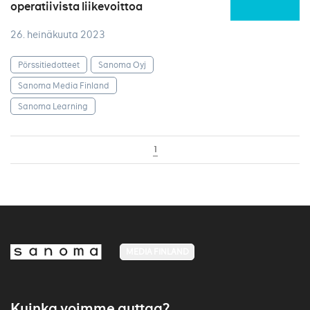
operatiivista liikevoittoa
26. heinäkuuta 2023
Pörssitiedotteet
Sanoma Oyj
Sanoma Media Finland
Sanoma Learning
1
MEDIA FINLAND
Kuinka voimme auttaa?