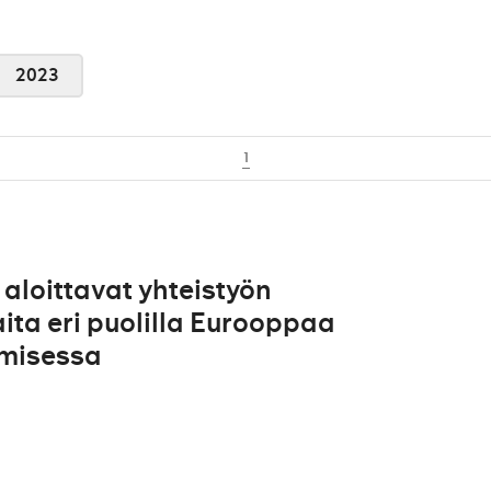
2023
1
aloittavat yhteistyön
ita eri puolilla Eurooppaa
amisessa