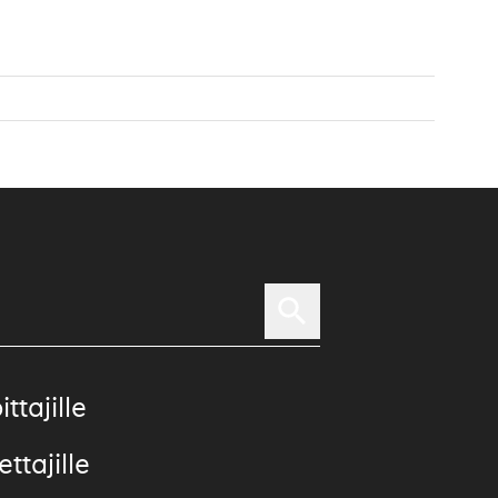
ittajille
ttajille