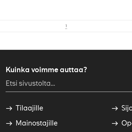
1
Kuinka voimme auttaa?
Tilaajille
Sijo
Mainostajille
Ope