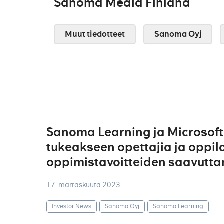
Sanoma Media Finland
Muut tiedotteet
Sanoma Oyj
Sanoma Learning ja Microsoft 
tukeakseen opettajia ja oppila
oppimistavoitteiden saavutt
17. marraskuuta 2023
Investor News
Sanoma Oyj
Sanoma Learning