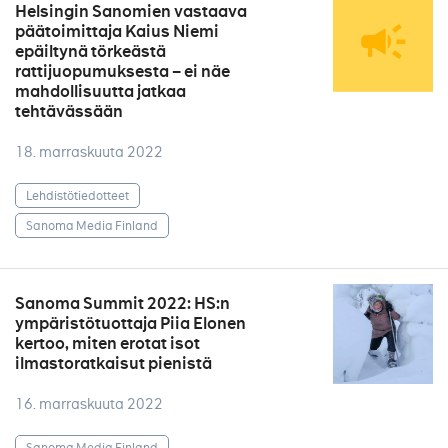
Helsingin Sanomien vastaava
päätoimittaja Kaius Niemi
epäiltynä törkeästä
rattijuopumuksesta – ei näe
mahdollisuutta jatkaa
tehtävässään
18. marraskuuta 2022
Lehdistötiedotteet
Sanoma Media Finland
Sanoma Summit 2022: HS:n
ympäristötuottaja Piia Elonen
kertoo, miten erotat isot
ilmastoratkaisut pienistä
16. marraskuuta 2022
Sanoma Media Finland