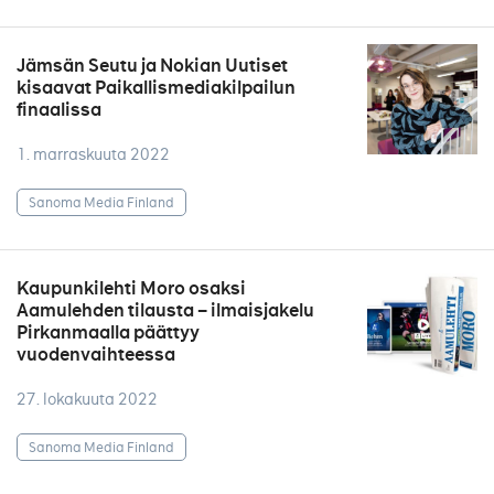
Jämsän Seutu ja Nokian Uutiset
kisaavat Paikallismediakilpailun
finaalissa
1. marraskuuta 2022
Sanoma Media Finland
Kaupunkilehti Moro osaksi
Aamulehden tilausta – ilmaisjakelu
Pirkanmaalla päättyy
vuodenvaihteessa
27. lokakuuta 2022
Sanoma Media Finland