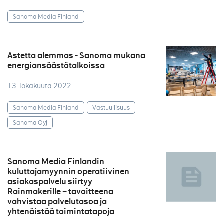
Sanoma Media Finland
Astetta alemmas - Sanoma mukana
energiansäästötalkoissa
13. lokakuuta 2022
Sanoma Media Finland
Vastuullisuus
Sanoma Oyj
Sanoma Media Finlandin
kuluttajamyynnin operatiivinen
asiakaspalvelu siirtyy
Rainmakerille – tavoitteena
vahvistaa palvelutasoa ja
yhtenäistää toimintatapoja