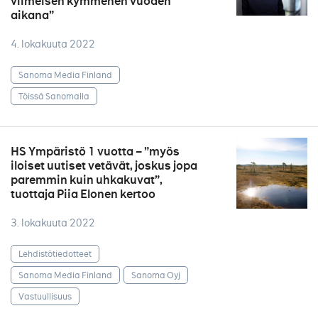
viimeisen kymmenen vuoden
aikana”
4. lokakuuta 2022
Sanoma Media Finland
Töissä Sanomalla
HS Ympäristö 1 vuotta – ”myös
iloiset uutiset vetävät, joskus jopa
paremmin kuin uhkakuvat”,
tuottaja Piia Elonen kertoo
3. lokakuuta 2022
Lehdistötiedotteet
Sanoma Media Finland
Sanoma Oyj
Vastuullisuus