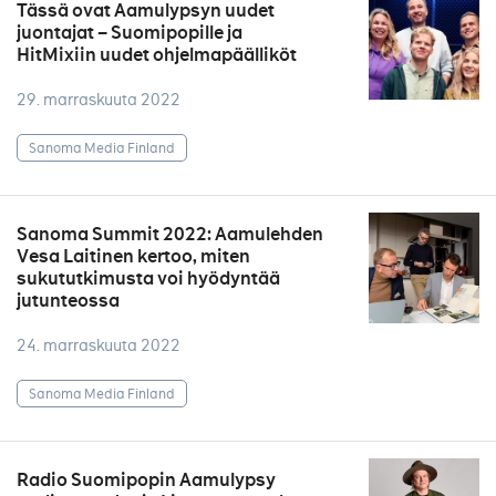
Tässä ovat Aamulypsyn uudet
juontajat – Suomipopille ja
HitMixiin uudet ohjelmapäälliköt
29. marraskuuta 2022
Sanoma Media Finland
Sanoma Summit 2022: Aamulehden
Vesa Laitinen kertoo, miten
sukututkimusta voi hyödyntää
jutunteossa
24. marraskuuta 2022
Sanoma Media Finland
Radio Suomipopin Aamulypsy