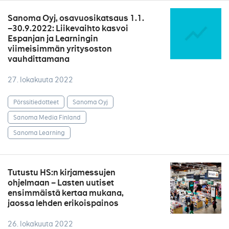
Sanoma Oyj, osavuosikatsaus 1.1.
–30.9.2022: Liikevaihto kasvoi
Espanjan ja Learningin
viimeisimmän yritysoston
vauhdittamana
27. lokakuuta 2022
Pörssitiedotteet
Sanoma Oyj
Sanoma Media Finland
Sanoma Learning
Tutustu HS:n kirjamessujen
ohjelmaan – Lasten uutiset
ensimmäistä kertaa mukana,
jaossa lehden erikoispainos
26. lokakuuta 2022