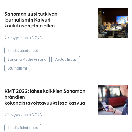
Sanoman uusi tutkivan
journalismin Kaivuri-
koulutusohjelma alkoi
27. syyskuuta 2022
Lehdistötiedotteet
Sanoma Media Finland
Vastuullisuus
Journalismi
KMT 2022: lähes kaikkien Sanoman
brändien
kokonaistavoittavuuksissa kasvua
23. syyskuuta 2022
Lehdistötiedotteet