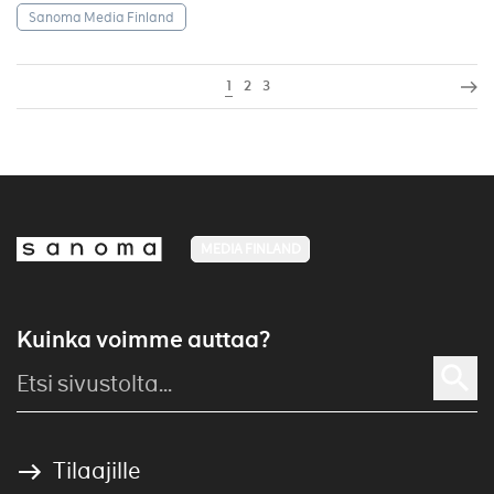
Sanoma Media Finland
1
2
3
MEDIA FINLAND
Kuinka voimme auttaa?
Tilaajille