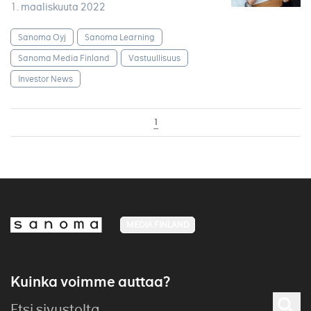
1. maaliskuuta 2022
Sanoma Oyj
Sanoma Learning
Sanoma Media Finland
Vastuullisuus
Investor News
1
MEDIA FINLAND
Kuinka voimme auttaa?