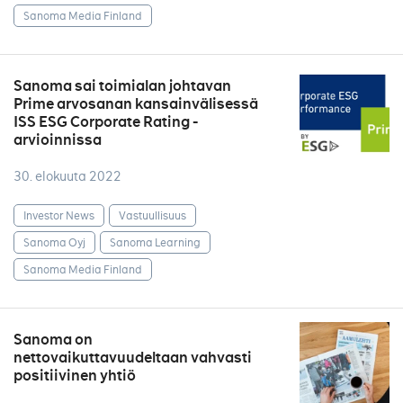
Sanoma Media Finland
Sanoma sai toimialan johtavan
Prime arvosanan kansainvälisessä
ISS ESG Corporate Rating -
arvioinnissa
30. elokuuta 2022
Investor News
Vastuullisuus
Sanoma Oyj
Sanoma Learning
Sanoma Media Finland
Sanoma on
nettovaikuttavuudeltaan vahvasti
positiivinen yhtiö