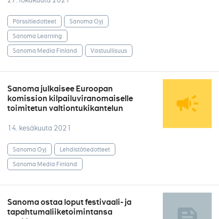
27. lokakuuta 2021
Pörssitiedotteet
Sanoma Oyj
Sanoma Learning
Sanoma Media Finland
Vastuullisuus
Sanoma julkaisee Euroopan
komission kilpailuviranomaiselle
toimitetun valtiontukikantelun
14. kesäkuuta 2021
Sanoma Oyj
Lehdistötiedotteet
Sanoma Media Finland
Sanoma ostaa loput festivaali- ja
tapahtumaliiketoimintansa