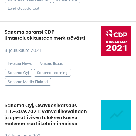
Lehdistötiedotteet
Sanoma paransi CDP-
ilmastoluokitustaan merkittävästi
8. joulukuuta 2021
Investor News
Vastuullisuus
Sanoma Oyj
Sanoma Learning
Sanoma Media Finland
Sanoma Oyj, Osavuosikatsaus
1.1.–30.9.2021: Vahva liikevaihdon
ja operatiivisen tuloksen kasvu
molemmissa liiketoiminnoissa