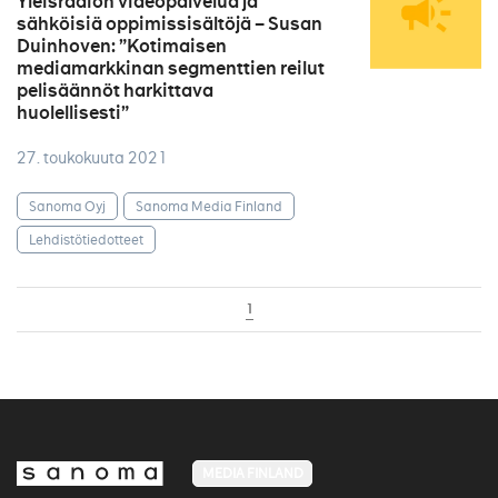
Yleisradion videopalvelua ja
sähköisiä oppimissisältöjä – Susan
Duinhoven: ”Kotimaisen
mediamarkkinan segmenttien reilut
pelisäännöt harkittava
huolellisesti”
27. toukokuuta 2021
Sanoma Oyj
Sanoma Media Finland
Lehdistötiedotteet
1
MEDIA FINLAND