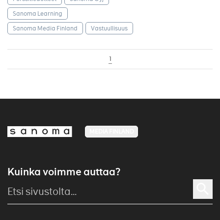
Sanoma Learning
Sanoma Media Finland
Vastuullisuus
1
MEDIA FINLAND
Kuinka voimme auttaa?