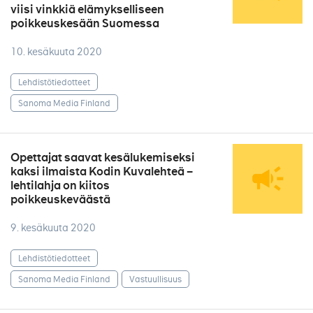
viisi vinkkiä elämykselliseen
poikkeuskesään Suomessa
10. kesäkuuta 2020
Lehdistötiedotteet
Sanoma Media Finland
Opettajat saavat kesälukemiseksi
kaksi ilmaista Kodin Kuvalehteä –
lehtilahja on kiitos
poikkeuskeväästä
9. kesäkuuta 2020
Lehdistötiedotteet
Sanoma Media Finland
Vastuullisuus