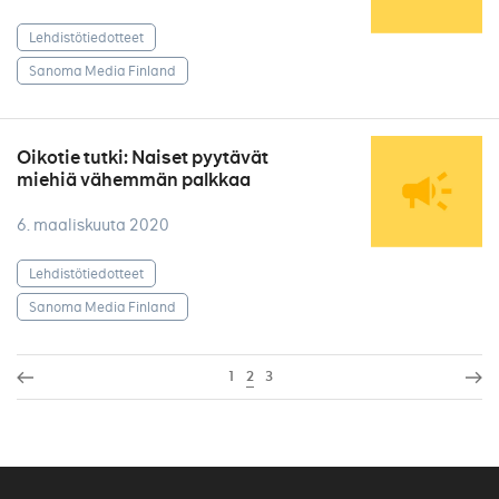
Lehdistötiedotteet
Sanoma Media Finland
Oikotie tutki: Naiset pyytävät
miehiä vähemmän palkkaa
6. maaliskuuta 2020
Lehdistötiedotteet
Sanoma Media Finland
1
2
3