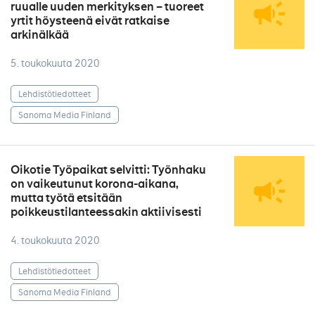
ruualle uuden merkityksen – tuoreet
yrtit höysteenä eivät ratkaise
arkinälkää
5. toukokuuta 2020
Lehdistötiedotteet
Sanoma Media Finland
Oikotie Työpaikat selvitti: Työnhaku
on vaikeutunut korona-aikana,
mutta työtä etsitään
poikkeustilanteessakin aktiivisesti
4. toukokuuta 2020
Lehdistötiedotteet
Sanoma Media Finland