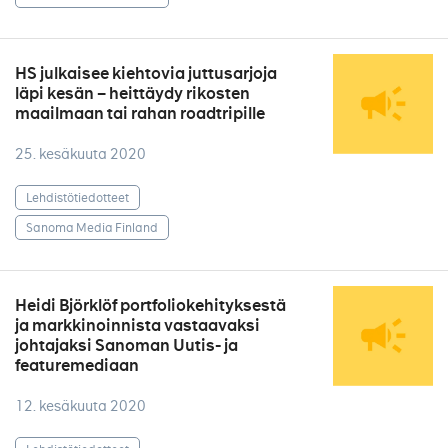
HS julkaisee kiehtovia juttusarjoja
läpi kesän – heittäydy rikosten
maailmaan tai rahan roadtripille
25. kesäkuuta 2020
Lehdistötiedotteet
Sanoma Media Finland
Heidi Björklöf portfoliokehityksestä
ja markkinoinnista vastaavaksi
johtajaksi Sanoman Uutis- ja
featuremediaan
12. kesäkuuta 2020