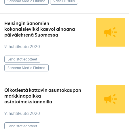
Sanoma Media Finland
Vastuullisuus
Helsingin Sanomien
kokonaislevikki kasvoi ainoana
päivälehtenä Suomessa
9. huhtikuuta 2020
Lehdistötiedotteet
Sanoma Media Finland
Oikotiestä kattavin asuntokaupan
markkinapaikka
ostotoimeksiannoilla
9. huhtikuuta 2020
Lehdistötiedotteet