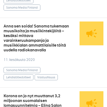
Lehdistötiedotteet
Sanoma Media Finland
Anna sen soida! Sanoma tukemaan
muusikoita ja musiikintekijöitä –
kesäksi mittava
varainkeruukampanja ja
musiikkialan ammattilaisille töitä
uudella radiokanavalla
11. kesäkuuta 2020
Sanoma Media Finland
Lehdistötiedotteet
Vastuullisuus
Korona on jo nyt muuttanut 3,2
miljoonan suomalaisen
lomasuunnitelmia – Elina Salon