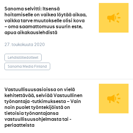
Sanoma selvitti: Itsensä
hoitamiselle on vaikea löytää aikaa,
vaikka tarve muutokselle olisi kova
– oma saamattomuus suurin este,
apua aikakauslehdistä
27. toukokuuta 2020
Lehdistötiedotteet
Sanoma Media Finland
Vastuullisuusasioissa on vielä
kehitettävää, selviää Vastuullinen
työnantaja -tutkimuksesta – Vain
noin puolet työntekijöistä on
tietoisia työnantajansa
vastuullisuusohjelmasta tai -
periaatteista