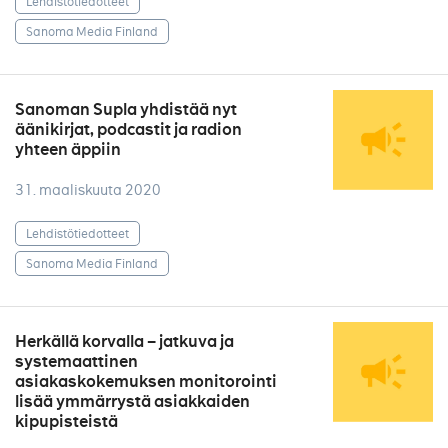
Lehdistötiedotteet
Sanoma Media Finland
Sanoman Supla yhdistää nyt
äänikirjat, podcastit ja radion
yhteen äppiin
31. maaliskuuta 2020
Lehdistötiedotteet
Sanoma Media Finland
Herkällä korvalla – jatkuva ja
systemaattinen
asiakaskokemuksen monitorointi
lisää ymmärrystä asiakkaiden
kipupisteistä