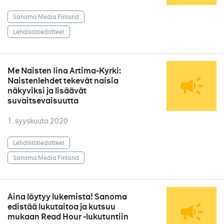
Sanoma Media Finland
Lehdistötiedotteet
Me Naisten Iina Artima-Kyrki:
Naistenlehdet tekevät naisia
näkyviksi ja lisäävät
suvaitsevaisuutta
1. syyskuuta 2020
Lehdistötiedotteet
Sanoma Media Finland
Aina löytyy lukemista! Sanoma
edistää lukutaitoa ja kutsuu
mukaan Read Hour -lukutuntiin