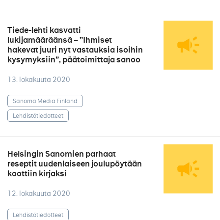
Tiede-lehti kasvatti
lukijamääräänsä – ”Ihmiset
hakevat juuri nyt vastauksia isoihin
kysymyksiin”, päätoimittaja sanoo
13. lokakuuta 2020
Sanoma Media Finland
Lehdistötiedotteet
Helsingin Sanomien parhaat
reseptit uudenlaiseen joulupöytään
koottiin kirjaksi
12. lokakuuta 2020
Lehdistötiedotteet