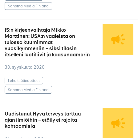
Sanoma Media Finland
IS:n kirjeenvaihtaja Mikko
Marttinen: USA:n vaaleista on
tulossa kuumimmat
vuosikymmeniin – siksi tilasin
itselleni luotiliivit ja kaasunaamarin
30. syyskuuta 2020
Lehdistötiedotteet
Sanoma Media Finland
Uudistunut Hyvä terveys tarttuu
ajan ilmiöihin – etäily ei rajoita
kohtaamisia