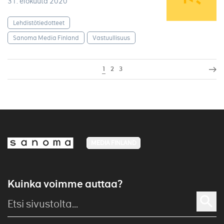
31. elokuuta 2020
Lehdistötiedotteet
Sanoma Media Finland
Vastuullisuus
1
2
3
MEDIA FINLAND
Kuinka voimme auttaa?