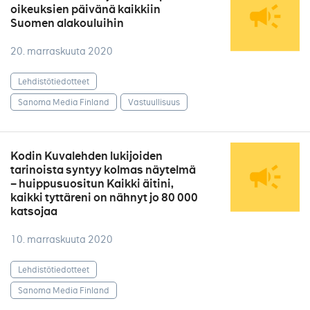
oikeuksien päivänä kaikkiin
Suomen alakouluihin
20. marraskuuta 2020
Lehdistötiedotteet
Sanoma Media Finland
Vastuullisuus
Kodin Kuvalehden lukijoiden
tarinoista syntyy kolmas näytelmä
– huippusuositun Kaikki äitini,
kaikki tyttäreni on nähnyt jo 80 000
katsojaa
10. marraskuuta 2020
Lehdistötiedotteet
Sanoma Media Finland