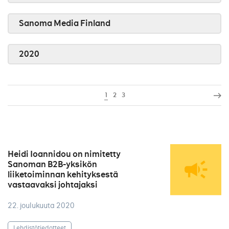
Sanoma Media Finland
2020
1
2
3
Heidi Ioannidou on nimitetty
Sanoman B2B-yksikön
liiketoiminnan kehityksestä
vastaavaksi johtajaksi
22. joulukuuta 2020
Lehdistötiedotteet