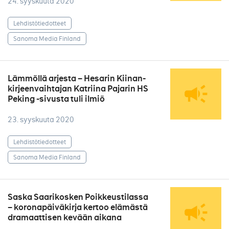
24. syyskuuta 2020
Lehdistötiedotteet
Sanoma Media Finland
Lämmöllä arjesta – Hesarin Kiinan-
kirjeenvaihtajan Katriina Pajarin HS
Peking -sivusta tuli ilmiö
23. syyskuuta 2020
Lehdistötiedotteet
Sanoma Media Finland
Saska Saarikosken Poikkeustilassa
– koronapäiväkirja kertoo elämästä
dramaattisen kevään aikana