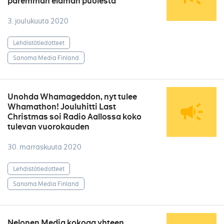
paremman elämän puolesta
3. joulukuuta 2020
Lehdistötiedotteet
Sanoma Media Finland
Unohda Whamageddon, nyt tulee
Whamathon! Jouluhitti Last
Christmas soi Radio Aallossa koko
tulevan vuorokauden
30. marraskuuta 2020
Lehdistötiedotteet
Sanoma Media Finland
Nelonen Media kokoaa yhteen