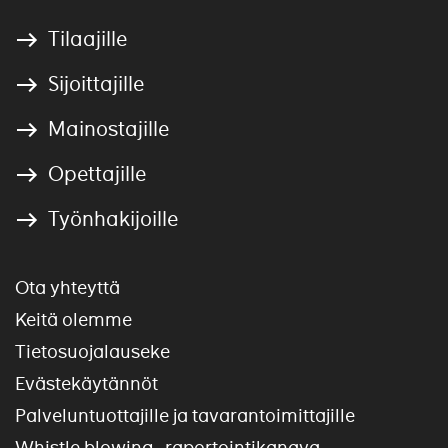
Tilaajille
Sijoittajille
Mainostajille
Opettajille
Työnhakijoille
Ota yhteyttä
Keitä olemme
Tietosuojalauseke
Evästekäytännöt
Palveluntuottajille ja tavarantoimittajille
Whistle blowing -raportointikanava