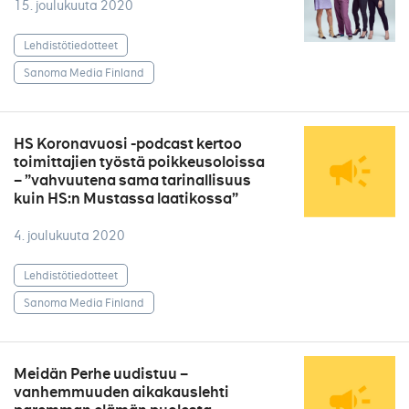
15. joulukuuta 2020
Lehdistötiedotteet
Sanoma Media Finland
HS Koronavuosi -podcast kertoo
toimittajien työstä poikkeusoloissa
– ”vahvuutena sama tarinallisuus
kuin HS:n Mustassa laatikossa”
4. joulukuuta 2020
Lehdistötiedotteet
Sanoma Media Finland
Meidän Perhe uudistuu –
vanhemmuuden aikakauslehti