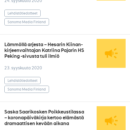
24. syyskuuta 2020
Lehdistötiedotteet
Sanoma Media Finland
Lämmöllä arjesta – Hesarin Kiinan-
kirjeenvaihtajan Katriina Pajarin HS
Peking -sivusta tuli ilmiö
23. syyskuuta 2020
Lehdistötiedotteet
Sanoma Media Finland
Saska Saarikosken Poikkeustilassa
– koronapäiväkirja kertoo elämästä
dramaattisen kevään aikana