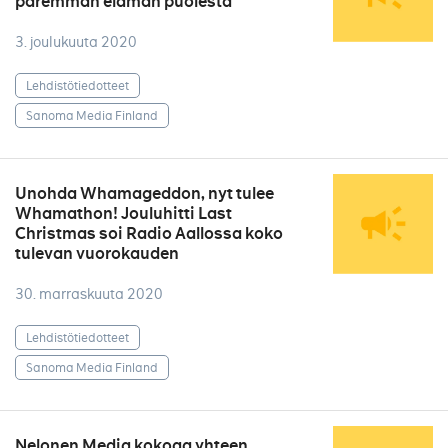
paremman elämän puolesta
3. joulukuuta 2020
Lehdistötiedotteet
Sanoma Media Finland
Unohda Whamageddon, nyt tulee
Whamathon! Jouluhitti Last
Christmas soi Radio Aallossa koko
tulevan vuorokauden
30. marraskuuta 2020
Lehdistötiedotteet
Sanoma Media Finland
Nelonen Media kokoaa yhteen