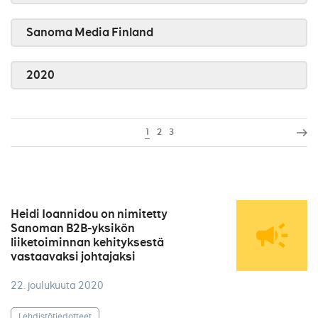
Sanoma Media Finland
2020
1
2
3
Heidi Ioannidou on nimitetty
Sanoman B2B-yksikön
liiketoiminnan kehityksestä
vastaavaksi johtajaksi
22. joulukuuta 2020
Lehdistötiedotteet