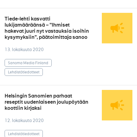
Tiede-lehti kasvatti
lukijamääräänsä – ”Ihmiset
hakevat juuri nyt vastauksia isoihin
kysymyksiin”, päätoimittaja sanoo
13. lokakuuta 2020
Sanoma Media Finland
Lehdistötiedotteet
Helsingin Sanomien parhaat
reseptit uudenlaiseen joulupöytään
koottiin kirjaksi
12. lokakuuta 2020
Lehdistötiedotteet