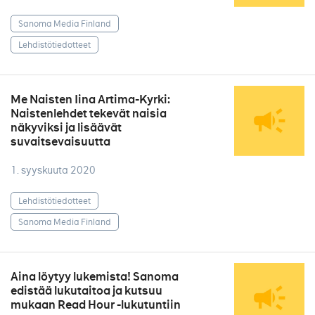
Sanoma Media Finland
Lehdistötiedotteet
Me Naisten Iina Artima-Kyrki:
Naistenlehdet tekevät naisia
näkyviksi ja lisäävät
suvaitsevaisuutta
1. syyskuuta 2020
Lehdistötiedotteet
Sanoma Media Finland
Aina löytyy lukemista! Sanoma
edistää lukutaitoa ja kutsuu
mukaan Read Hour -lukutuntiin