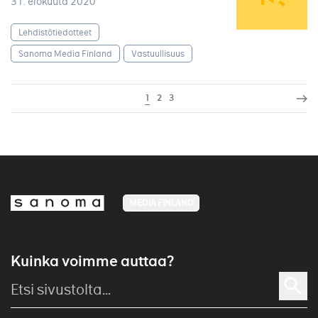
31. elokuuta 2020
Lehdistötiedotteet
Sanoma Media Finland
Vastuullisuus
1
2
3
MEDIA FINLAND
Kuinka voimme auttaa?