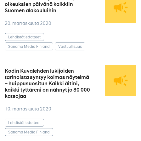
oikeuksien päivänä kaikkiin
Suomen alakouluihin
20. marraskuuta 2020
Lehdistötiedotteet
Sanoma Media Finland
Vastuullisuus
Kodin Kuvalehden lukijoiden
tarinoista syntyy kolmas näytelmä
– huippusuositun Kaikki äitini,
kaikki tyttäreni on nähnyt jo 80 000
katsojaa
10. marraskuuta 2020
Lehdistötiedotteet
Sanoma Media Finland