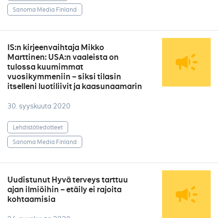
Sanoma Media Finland
IS:n kirjeenvaihtaja Mikko
Marttinen: USA:n vaaleista on
tulossa kuumimmat
vuosikymmeniin – siksi tilasin
itselleni luotiliivit ja kaasunaamarin
30. syyskuuta 2020
Lehdistötiedotteet
Sanoma Media Finland
Uudistunut Hyvä terveys tarttuu
ajan ilmiöihin – etäily ei rajoita
kohtaamisia