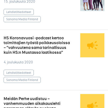
15. joulukuuta 2020
Lehdistötiedotteet
Sanoma Media Finland
HS Koronavuosi -podcast kertoo
toimittajien työstä poikkeusoloissa
– ”vahvuutena sama tarinallisuus
kuin HS:n Mustassa laatikossa”
4. joulukuuta 2020
Lehdistötiedotteet
Sanoma Media Finland
Meidän Perhe uudistuu –
vanhemmuuden aikakauslehti