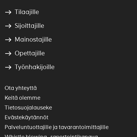
Tilaajille
Sijoittajille
Mainostajille
Opettajille
Työnhakijoille
Ota yhteyttä
Keitä olemme
Tietosuojalauseke
Evästekäytännöt
Palveluntuottajille ja tavarantoimittajille
Whistle blowing -raportointikanava