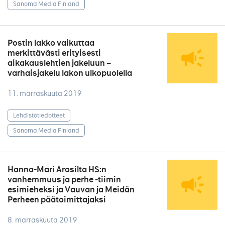
Sanoma Media Finland
Postin lakko vaikuttaa
merkittävästi erityisesti
aikakauslehtien jakeluun –
varhaisjakelu lakon ulkopuolella
11. marraskuuta 2019
Lehdistötiedotteet
Sanoma Media Finland
Hanna-Mari Arosilta HS:n
vanhemmuus ja perhe -tiimin
esimieheksi ja Vauvan ja Meidän
Perheen päätoimittajaksi
8. marraskuuta 2019