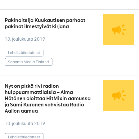
Pakinoitsija Kuukautisen parhaat
pakinat ilmestyivät kirjana
10. joulukuuta 2019
Lehdistötiedotteet
Sanoma Media Finland
Nyt on pitkä rivi radion
huippuammattilaisia – Alma
Hätönen aloittaa HitMixin aamussa
ja Sami Kuronen vahvistaa Radio
Aallon aamua
10. joulukuuta 2019
Lehdistötiedotteet