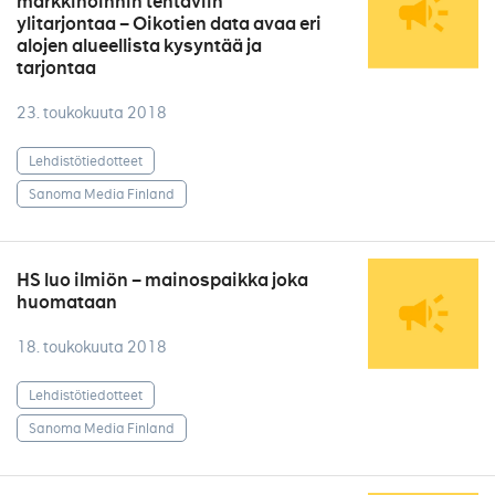
markkinoinnin tehtäviin
ylitarjontaa – Oikotien data avaa eri
alojen alueellista kysyntää ja
tarjontaa
23. toukokuuta 2018
Lehdistötiedotteet
Sanoma Media Finland
HS luo ilmiön – mainospaikka joka
huomataan
18. toukokuuta 2018
Lehdistötiedotteet
Sanoma Media Finland