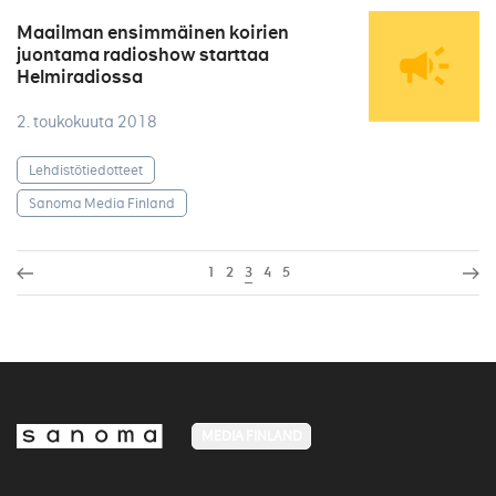
Maailman ensimmäinen koirien
juontama radioshow starttaa
Helmiradiossa
2. toukokuuta 2018
Lehdistötiedotteet
Sanoma Media Finland
1
2
3
4
5
MEDIA FINLAND