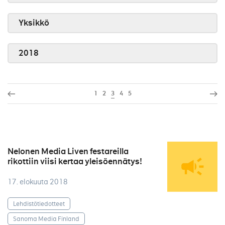
Yksikkö
2018
1
2
3
4
5
Nelonen Media Liven festareilla
rikottiin viisi kertaa yleisöennätys!
17. elokuuta 2018
Lehdistötiedotteet
Sanoma Media Finland