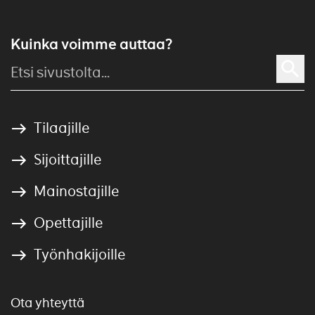
Kuinka voimme auttaa?
Tilaajille
Sijoittajille
Mainostajille
Opettajille
Työnhakijoille
Ota yhteyttä