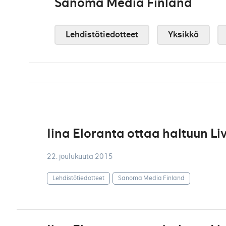
Sanoma Media Finland
Lehdistötiedotteet
Yksikkö
Iina Eloranta ottaa haltuun Liv
22. joulukuuta 2015
Lehdistötiedotteet
Sanoma Media Finland