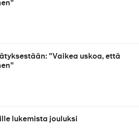
nen"
tyksestään: "Vaikea uskoa, että
nen"
lle lukemista jouluksi