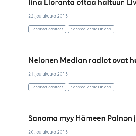
Iina Eloranta ottaa haltuun Liv
22. joulukuuta 2015
Lehdistötiedotteet
Sanoma Media Finland
Nelonen Median radiot ovat h
21. joulukuuta 2015
Lehdistötiedotteet
Sanoma Media Finland
Sanoma myy Hämeen Painon ja 
20. joulukuuta 2015