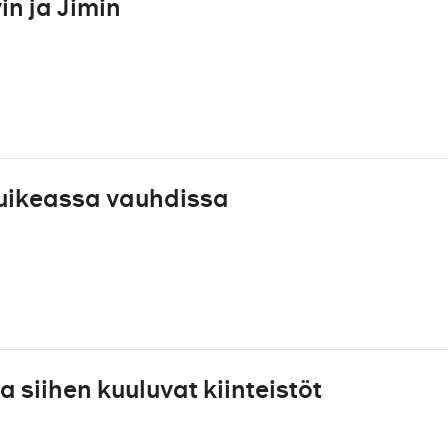
in ja Jimin
uikeassa vauhdissa
siihen kuuluvat kiinteistöt