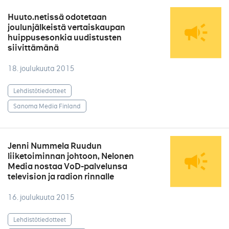
Huuto.netissä odotetaan
joulunjälkeistä vertaiskaupan
huippusesonkia uudistusten
siivittämänä
18. joulukuuta 2015
Lehdistötiedotteet
Sanoma Media Finland
Jenni Nummela Ruudun
liiketoiminnan johtoon, Nelonen
Media nostaa VoD-palvelunsa
television ja radion rinnalle
16. joulukuuta 2015
Lehdistötiedotteet