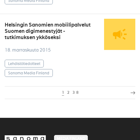
Sanoma Media Finland
Helsingin Sanomien mobiilipalvelut
Suomen digimenestyjät -
tutkimuksen ykköseksi
18. marraskuuta 2015
Lehdistötiedotteet
Sanoma Media Finland
1
2
3
8
MEDIA FINLAND