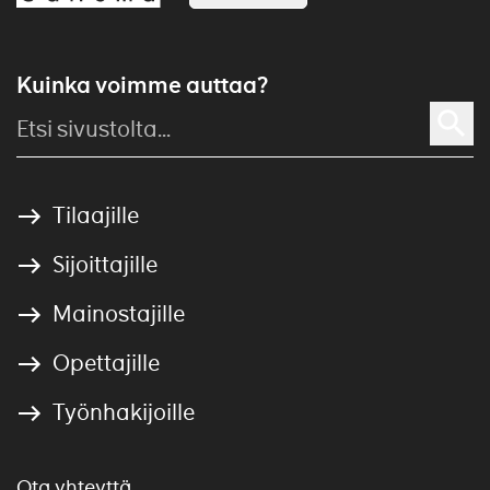
Kuinka voimme auttaa?
Tilaajille
Sijoittajille
Mainostajille
Opettajille
Työnhakijoille
Ota yhteyttä