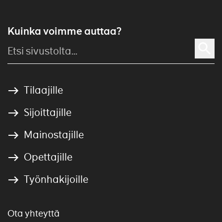
Kuinka voimme auttaa?
Tilaajille
Sijoittajille
Mainostajille
Opettajille
Työnhakijoille
Ota yhteyttä