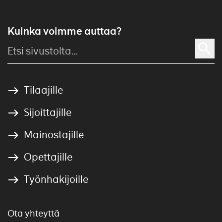
Kuinka voimme auttaa?
Tilaajille
Sijoittajille
Mainostajille
Opettajille
Työnhakijoille
Ota yhteyttä