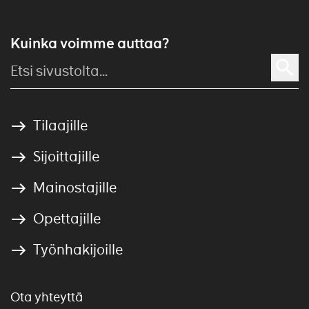
Kuinka voimme auttaa?
Tilaajille
Sijoittajille
Mainostajille
Opettajille
Työnhakijoille
Ota yhteyttä