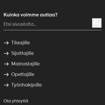
Kuinka voimme auttaa?
Tilaajille
Sijoittajille
Mainostajille
Opettajille
Työnhakijoille
Ota yhteyttä